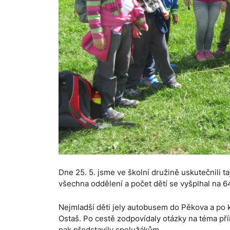
Dne 25. 5. jsme ve školní družině uskutečnili t
všechna oddělení a počet dětí se vyšplhal na 6
Nejmladší děti jely autobusem do Pěkova a po k
Ostaš. Po cestě zodpovídaly otázky na téma pří
pak představily spolužákům.