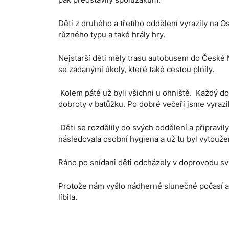
Děti z druhého a třetího oddělení vyrazily na O
různého typu a také hrály hry.
Nejstarší děti měly trasu autobusem do České 
se zadanými úkoly, které také cestou plnily.
Kolem páté už byli všichni u ohniště. Každý dos
dobroty v batůžku. Po dobré večeři jsme vyrazi
Děti se rozdělily do svých oddělení a připravil
následovala osobní hygiena a už tu byl vytouž
Ráno po snídani děti odcházely v doprovodu s
Protože nám vyšlo nádherné slunečné počasí a d
líbila.