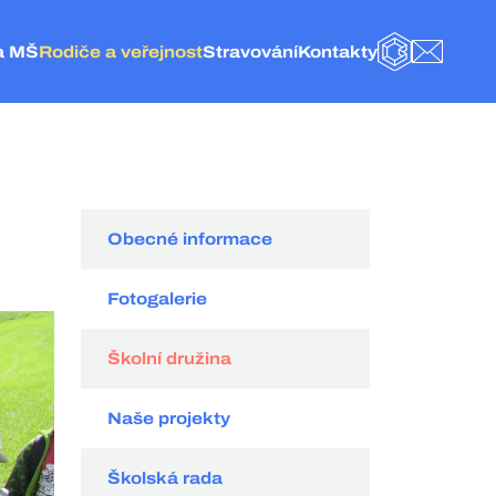
a MŠ
Rodiče a veřejnost
Stravování
Kontakty
BAKALÁŘI
E-MAIL
olice nad Metují
Obecné informace
Základní informace
Kontakt
eská Metuje
Fotogalerie
Jídelníček
Vedení a administrativa
elké Petrovice
Školní družina
Objednání stravy
ZŠ Police nad Metují
olice nad Metují
Naše projekty
Vnitřní řád ŠJ
Školní jídelna
Školská rada
Organizace stravování
MŠ Česká Metuje
Hospodářská činnost
Kategorie strávníků
MŠ Velké Petrovice
Obecné informace
Externí odkazy
Velikost porcí pro strávníky
MŠ Police nad Metují
Dokumenty
Ceník
Fotogalerie
GDPR
Spotřební koš
Školní družina
Naše projekty
Školská rada