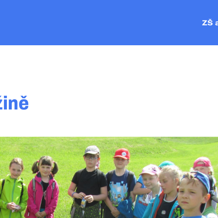
ZŠ 
ZŠ P
MŠ Č
MŠ V
MŠ P
žině