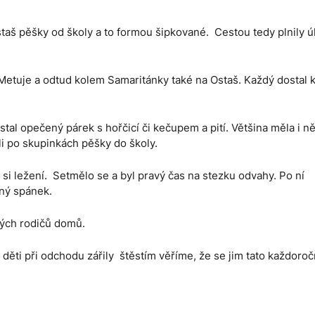
staš pěšky od školy a to formou šipkované. Cestou tedy plnily ú
Metuje a odtud kolem Samaritánky také na Ostaš. Každý dostal 
tal opečený párek s hořčicí či kečupem a pití. Většina měla i ně
li po skupinkách pěšky do školy.
y si ležení. Setmělo se a byl pravý čas na stezku odvahy. Po ní
ený spánek.
vých rodičů domů.
ěti při odchodu zářily štěstím věříme, že se jim tato každoroč