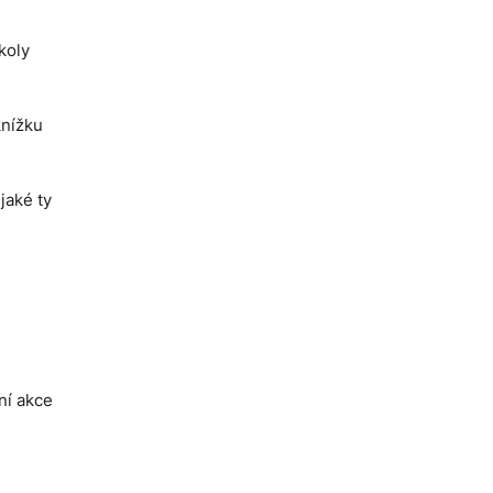
koly
knížku
jaké ty
ní akce