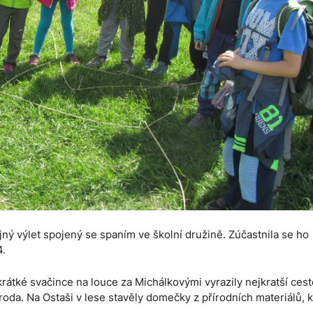
ajný výlet spojený se spaním ve školní družině. Zúčastnila se ho
4.
rátké svačince na louce za Michálkovými vyrazily nejkratší ces
roda. Na Ostaši v lese stavěly domečky z přírodních materiálů, 