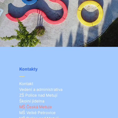
Kontakty
Kontakt
Vedení a administrativa
ZŠ Police nad Metují
Školní jídelna
MŠ Česká Metuje
MŠ Velké Petrovice