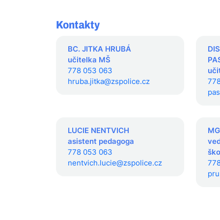
Kontakty
BC. JITKA HRUBÁ
DI
učitelka MŠ
PA
778 053 063
uči
hruba.jitka@zspolice.cz
778
pas
LUCIE NENTVICH
MG
asistent pedagoga
ved
778 053 063
ško
nentvich.lucie@zspolice.cz
778
pru