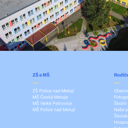
ZŠ a MŠ
Rodiče
ZŠ Police nad Metují
Obecné
MŠ Česká Metuje
Fotoga
MŠ Velké Petrovice
Školní
MŠ Police nad Metují
Naše p
Školsk
Hospod