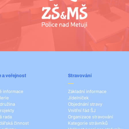
 a veřejnost
Stravování
 informace
Základní informace
lerie
Jídelníček
 družina
Objednání stravy
rojekty
Vnitřní řád ŠJ
á rada
Organizace stravování
ářská činnost
Kategorie strávníků