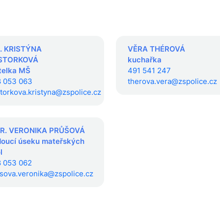
S. KRISTÝNA
VĚRA THÉROVÁ
STORKOVÁ
kuchařka
telka MŠ
491 541 247
 053 063
therova.vera@zspolice.cz
torkova.kristyna@zspolice.cz
R. VERONIKA PRŮŠOVÁ
oucí úseku mateřských
l
 053 062
sova.veronika@zspolice.cz