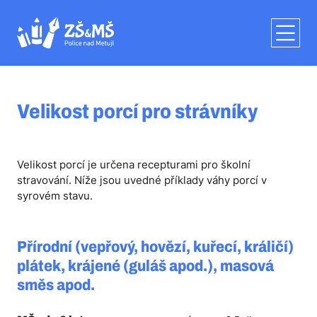
Velikost porcí pro strávníky
Velikost porcí je určena recepturami pro školní
stravování. Níže jsou uvedné příklady váhy porcí v
syrovém stavu.
Přírodní (vepřový, hovězí, kuřecí, králičí)
plátek, krájené (guláš apod.), masová
směs apod.