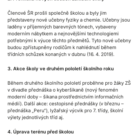
Členové ŠR prošli společně školou a byly jim
představeny nové učebny fyziky a chemie. Učebny jsou
laděny v příjemných barevných tónech, vybaveny
moderním nábytkem a nejnovějšími technologiemi
potřebnými k výuce těchto předmětů. Tyto nové učebny
budou zpřístupněny rodičům k nahlédnutí během
třídních schůzek konaných v dubnu (16. 4. 2019).
3. Akce školy ve druhém pololetí školního roku
Během druhého školního pololetí proběhne pro žáky ZŠ
v divadle přednáška o kyberšikaně (nový fenomén
moderní doby – šikana prostřednictvím informačních
médií). Další akce: cestopisné přednášky (v březnu –
přednáška „Peru“), lyžařský výcvik pro 7. třídy, školní
výlety jednotlivých tříd aj.
4. Úprava terénu před školou