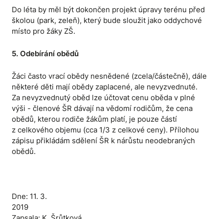
Do léta by měl být dokončen projekt úpravy terénu před
školou (park, zeleň), který bude sloužit jako oddychové
místo pro žáky ZŠ.
5. Odebírání obědů
Žáci často vrací obědy nesnědené (zcela/částečně), dále
některé děti mají obědy zaplacené, ale nevyzvednuté.
Za nevyzvednutý oběd lze účtovat cenu oběda v plné
výši - členové ŠR dávají na vědomí rodičům, že cena
obědů, kterou rodiče žákům platí, je pouze částí
z celkového objemu (cca 1/3 z celkové ceny). Přílohou
zápisu přikládám sdělení ŠR k nárůstu neodebraných
obědů.
Dne: 11. 3.
2019
Zapsala: K. Šrůtková