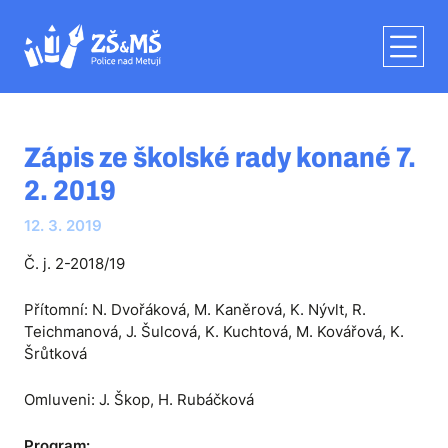
Zápis ze školské rady konané 7.
2. 2019
12. 3. 2019
Č. j. 2-2018/19
Přítomní: N. Dvořáková, M. Kaněrová, K. Nývlt, R.
Teichmanová, J. Šulcová, K. Kuchtová, M. Kovářová, K.
Šrůtková
Omluveni: J. Škop, H. Rubáčková
Program: