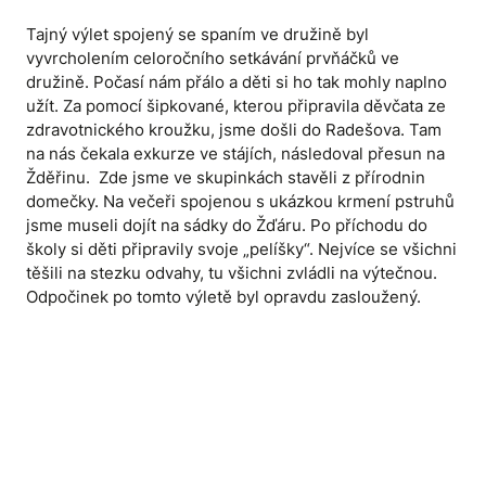
Tajný výlet spojený se spaním ve družině byl
vyvrcholením celoročního setkávání prvňáčků ve
družině. Počasí nám přálo a děti si ho tak mohly naplno
užít. Za pomocí šipkované, kterou připravila děvčata ze
zdravotnického kroužku, jsme došli do Radešova. Tam
na nás čekala exkurze ve stájích, následoval přesun na
Žděřinu. Zde jsme ve skupinkách stavěli z přírodnin
domečky. Na večeři spojenou s ukázkou krmení pstruhů
jsme museli dojít na sádky do Žďáru. Po příchodu do
školy si děti připravily svoje „pelíšky“. Nejvíce se všichni
těšili na stezku odvahy, tu všichni zvládli na výtečnou.
Odpočinek po tomto výletě byl opravdu zasloužený.