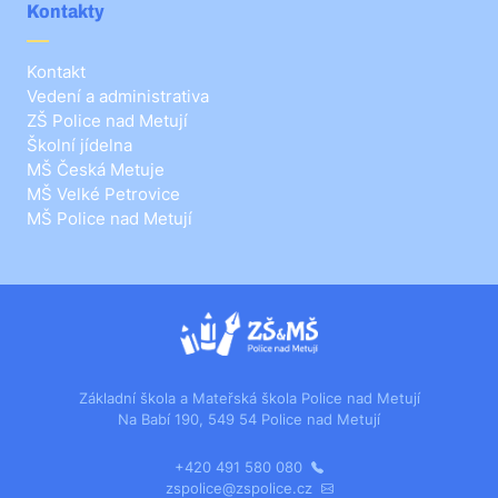
Kontakty
Kontakt
Vedení a administrativa
ZŠ Police nad Metují
Školní jídelna
MŠ Česká Metuje
MŠ Velké Petrovice
MŠ Police nad Metují
Základní škola a Mateřská škola Police nad Metují
Na Babí 190, 549 54 Police nad Metují
+420 491 580 080
zspolice@zspolice.cz