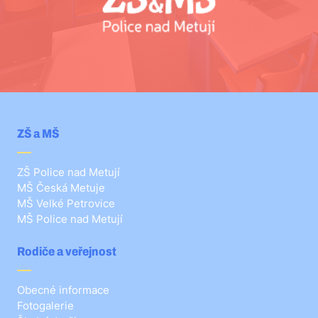
ZŠ a MŠ
ZŠ Police nad Metují
MŠ Česká Metuje
MŠ Velké Petrovice
MŠ Police nad Metují
Rodiče a veřejnost
Obecné informace
Fotogalerie