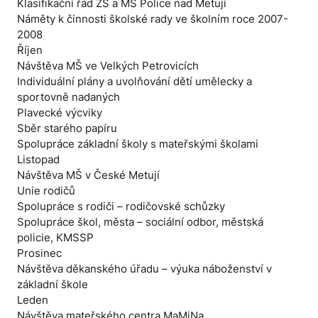
Klasifikační řád ZŠ a MŠ Police nad Metují
Náměty k činnosti školské rady ve školním roce 2007-
2008
Říjen
Návštěva MŠ ve Velkých Petrovicích
Individuální plány a uvolňování dětí umělecky a
sportovně nadaných
Plavecké výcviky
Sběr starého papíru
Spolupráce základní školy s mateřskými školami
Listopad
Návštěva MŠ v České Metují
Unie rodičů
Spolupráce s rodiči – rodičovské schůzky
Spolupráce škol, města – sociální odbor, městská
policie, KMSSP
Prosinec
Návštěva děkanského úřadu – výuka náboženství v
základní škole
Leden
Návštěva mateřského centra MaMiNa