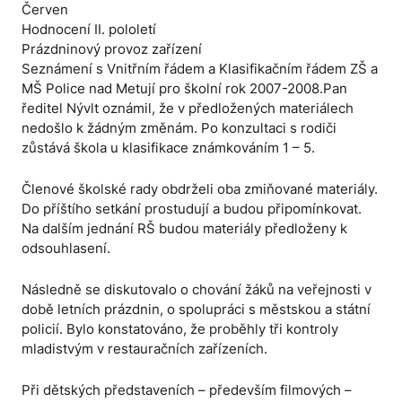
Červen
Hodnocení II. pololetí
Prázdninový provoz zařízení
Seznámení s Vnitřním řádem a Klasifikačním řádem ZŠ a
MŠ Police nad Metují pro školní rok 2007-2008.Pan
ředitel Nývlt oznámil, že v předložených materiálech
nedošlo k žádným změnám. Po konzultaci s rodiči
zůstává škola u klasifikace známkováním 1 – 5.
Členové školské rady obdrželi oba zmiňované materiály.
Do příštího setkání prostudují a budou připomínkovat.
Na dalším jednání RŠ budou materiály předloženy k
odsouhlasení.
Následně se diskutovalo o chování žáků na veřejnosti v
době letních prázdnin, o spolupráci s městskou a státní
policií. Bylo konstatováno, že proběhly tři kontroly
mladistvým v restauračních zařízeních.
Při dětských představeních – především filmových –