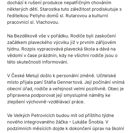
dochází k rušení produkce nepatřičným chováním
některých dětí. Starostka tuto záležitost prodiskutuje s
ředitelkou Pellyho domů sl. Rutarovou a kulturní
pracovnicí sl. Vlachovou.
Na Bezděkově vše v pořádku. Rodiče byli zaskočení
začátkem plaveckého výcviku již v prvním zářijovém
týdnu. Rozpis vypracovává plavecká škola a dává na
vědomí v čase prázdnin, kdy ne všichni rodiče jsou o
této skutečnosti informováni.
V České Metují došlo k personální změně. Učitelské
místo přijala paní Stáňa Gennertová. Její počínání vnímá
obecní úřad, rodiče a veřejnost velmi pozitivně. Obec je
připravena podporovat její smysluplné náměty ke
zlepšení výchovně-vzdělávací práce.
Ve Velkých Petrovicích budou mít od příštího týdne
nového integrovaného žáčka – Lukáše Šnobla. V
podzimních měsících dojde k dokončení úprav na školní