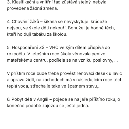
3. Klasifikační a vnitřní řád zůstává stejný, nebyla
provedena žádná změna.
4. Chování žáků – šikana se nevyskytuje, krádeže
nejsou, ve škole děti nekouří. Bohužel je hodně těch,
kteří holdují tabáku za školou.
5. Hospodaření ZŠ – VHČ velkým dílem přispívá do
rozpočtu. V letošním roce škola věnovala peníze
mateřskému centru, podílela se na vzniku posilovny, ...
V příštím roce bude třeba provést renovaci desek u lavic
a opravu židlí, na záchodech má v následujícím roce téct
teplá voda, střecha je také ve špatném stavu,...
6. Pobyt dětí v Anglii – pojede se na jaře příštího roku, o
konečné podobě zájezdu se ještě jedná.