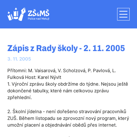
Zápis z Rady školy - 2. 11. 2005
3. 11. 2005
Přítomni: M. Vaisarová, V. Scholzová, P. Pavlová, L.
Fulková Host: Karel Nývlt
1. Výroční zprávu školy obdržíme do týdne. Nejsou ještě
dokončené tabulky, které nám celkovou zprávu
zpřehlední.
2. Školní jídelna - není dořešeno stravování pracovníků
ZUŠ. Během listopadu se zprovozní nový program, který
umožní placení a objednávání obědů přes internet.