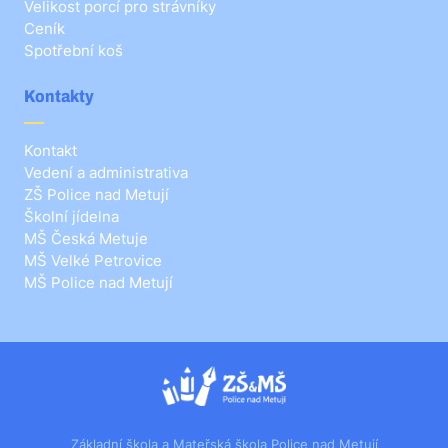
Velikost porcí pro strávníky
Ceník
Spotřební koš
Kontakty
Kontakt
Vedení a administrativa
ZŠ Police nad Metují
Školní jídelna
MŠ Česká Metuje
MŠ Velké Petrovice
MŠ Police nad Metují
Základní škola a Mateřská škola Police nad Metují