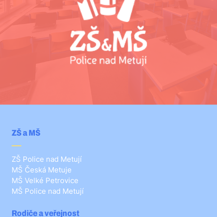
ZŠ a MŠ
ZŠ Police nad Metují
MŠ Česká Metuje
MŠ Velké Petrovice
MŠ Police nad Metují
Rodiče a veřejnost