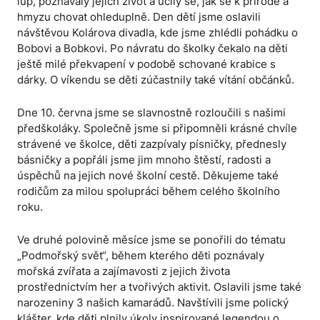
lup, poznávaly jejich život a učily se, jak se k přírodě a
hmyzu chovat ohleduplně. Den dětí jsme oslavili
návštěvou Kolárova divadla, kde jsme zhlédli pohádku o
Bobovi a Bobkovi. Po návratu do školky čekalo na děti
ještě milé překvapení v podobě schované krabice s
dárky. O víkendu se děti zúčastnily také vítání občánků.
Dne 10. června jsme se slavnostně rozloučili s našimi
předškoláky. Společně jsme si připomněli krásné chvíle
strávené ve školce, děti zazpívaly písničky, přednesly
básničky a popřáli jsme jim mnoho štěstí, radosti a
úspěchů na jejich nové školní cestě. Děkujeme také
rodičům za milou spolupráci během celého školního
roku.
Ve druhé polovině měsíce jsme se ponořili do tématu
„Podmořský svět“, během kterého děti poznávaly
mořská zvířata a zajímavosti z jejich života
prostřednictvím her a tvořivých aktivit. Oslavili jsme také
narozeniny 3 našich kamarádů. Navštívili jsme polický
klášter, kde děti plnily úkoly inspirované legendou o