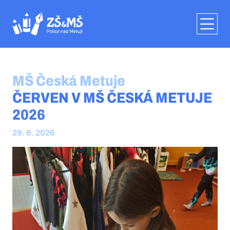
MŠ Česká Metuje
ČERVEN V MŠ ČESKÁ METUJE
2026
29. 6. 2026