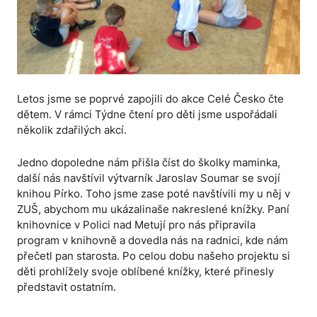
Letos jsme se poprvé zapojili do akce Celé Česko čte
dětem. V rámci Týdne čtení pro děti jsme uspořádali
několik zdařilých akcí.
Jedno dopoledne nám přišla číst do školky maminka,
další nás navštívil výtvarník Jaroslav Soumar se svojí
knihou Pírko. Toho jsme zase poté navštívili my u něj v
ZUŠ, abychom mu ukázalinaše nakreslené knížky. Paní
knihovnice v Polici nad Metují pro nás připravila
program v knihovně a dovedla nás na radnici, kde nám
přečetl pan starosta. Po celou dobu našeho projektu si
děti prohlížely svoje oblíbené knížky, které přinesly
představit ostatním.