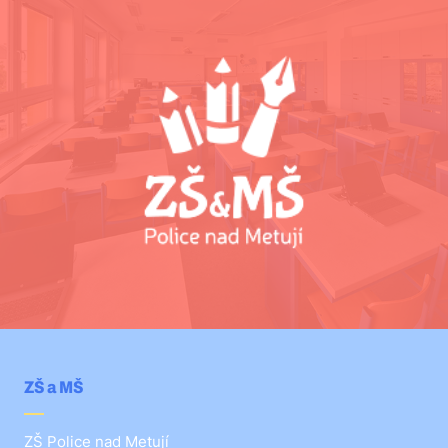
ZŠ a MŠ
ZŠ Police nad Metují