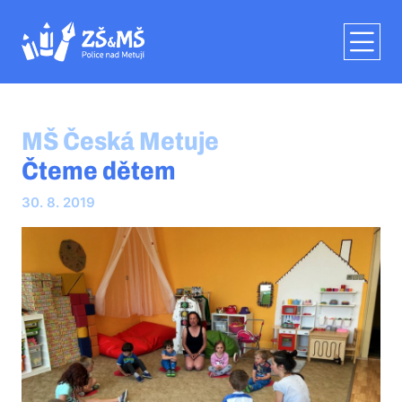
MŠ Česká Metuje
Čteme dětem
30. 8. 2019