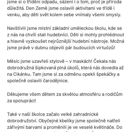
jsme si o třídění odpadu, sázení i o tom, proč je příroda
důležitá. Den Země jsme oslavili aktivitami ve třídě i
venku, aby děti svět kolem sebe vnímaly všemi smysly.
Navštívili jsme místní základní uměleckou školu, kde se
z nás na chvíli stali hudebníci. Děti si mohly prohlédnout
a hlavně vyzkoušet nejrůznější hudební nástroje. Možná
jsme právě v dubnu objevili pár budoucích virtuózů!
Měsíc jsme uzavřeli stylově – v maskách! Čekala nás
dobrodružná šipkovaná plná úkolů, která nás dovedla až
na Cikánku. Tam jsme si za odměnu opekli špekáčky a
společně oslavili čarodějnice.
Děkujeme všem dětem za skvělou atmosféru a rodičům
za spolupráci!
Také v naší školce začalo velké zahradnické
dobrodružství. Obyčejné kbelíky jsme společně natřeli
zářivými barvami a proměnili je ve veselé květináče. Do