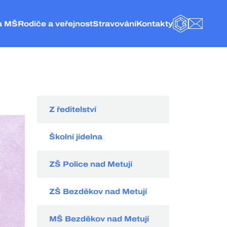
a MŠ
Rodiče a veřejnost
Stravování
Kontakty
BAKALÁŘI
E-MAIL
olice nad Metují
Obecné informace
Základní informace
Kontakt
eská Metuje
Fotogalerie
Jídelníček
Vedení a administrativa
elké Petrovice
Školní družina
Objednání stravy
ZŠ Police nad Metují
olice nad Metují
Naše projekty
Vnitřní řád ŠJ
Školní jídelna
Školská rada
Organizace stravování
MŠ Česká Metuje
Hospodářská činnost
Kategorie strávníků
MŠ Velké Petrovice
Z ředitelství
Externí odkazy
Velikost porcí pro strávníky
MŠ Police nad Metují
Dokumenty
Ceník
Školní jídelna
GDPR
Spotřební koš
ZŠ Police nad Metují
ZŠ Bezděkov nad Metují
MŠ Bezděkov nad Metují