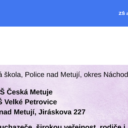
ZŠ 
ZŠ P
MŠ Č
MŠ V
MŠ P