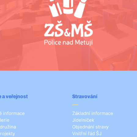
 a veřejnost
Stravování
 informace
Základní informace
lerie
Jídelníček
 družina
Objednání stravy
rojekty
Vnitřní řád ŠJ