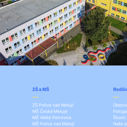
ZŠ a MŠ
Rodiče
ZŠ Police nad Metují
Obecné
MŠ Česká Metuje
Fotoga
MŠ Velké Petrovice
Školní
MŠ Police nad Metují
Naše p