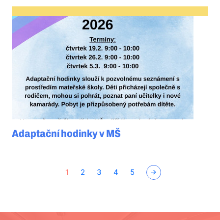
Adaptační hodinky v MŠ
1
2
3
4
5