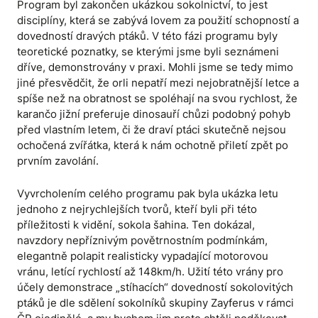
Program byl zakončen ukázkou sokolnictví, to jest
disciplíny, která se zabývá lovem za použití schopností a
dovedností dravých ptáků. V této fázi programu byly
teoretické poznatky, se kterými jsme byli seznámeni
dříve, demonstrovány v praxi. Mohli jsme se tedy mimo
jiné přesvědčit, že orli nepatří mezi nejobratnější letce a
spíše než na obratnost se spoléhají na svou rychlost, že
karančo jižní preferuje dinosauří chůzi podobný pohyb
před vlastním letem, či že draví ptáci skutečně nejsou
ochočená zvířátka, která k nám ochotně přiletí zpět po
prvním zavolání.
Vyvrcholením celého programu pak byla ukázka letu
jednoho z nejrychlejších tvorů, kteří byli při této
příležitosti k vidění, sokola šahina. Ten dokázal,
navzdory nepříznivým povětrnostním podmínkám,
elegantně polapit realisticky vypadající motorovou
vránu, letící rychlostí až 148km/h. Užití této vrány pro
účely demonstrace „stíhacích“ dovedností sokolovitých
ptáků je dle sdělení sokolníků skupiny Zayferus v rámci