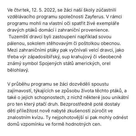
Ve čtvrtek, 12. 5. 2022, se žáci naší školy zúčastnili
vzdělávacího programu společnosti Zayferus. V rámci
programu mohli na vlastní oči spatřit živé exempláře
dravých ptáků domácí i zahraniční provenience.
Tuzemští dravci byli zastoupeni například sovou
pálenou, sokolem stěhovavým či poštolkou obecnou.
Mezi zahraničními ptáky pak vyčnívali velcí dravci, jako
třeba výr západosibiřský, sup krahujový či všeobecně
známý symbol Spojených států amerických, orel
bělohlavý.
V průběhu programu se žáci dozvěděli spoustu
zajímavostí, týkajících se způsobu života těchto ptáků, a
také o jejich schopnostech, z nichž některé jsou unikátní
pro ten který ptačí druh. Bezprostředně poté dostaly
děti příležitost nově nabyté zkušenosti zúročit ve
znalostním kvízu. Ty nejpohotovější si pak mohly odnést
domů vzpomínku ve formě hodnotných cen.