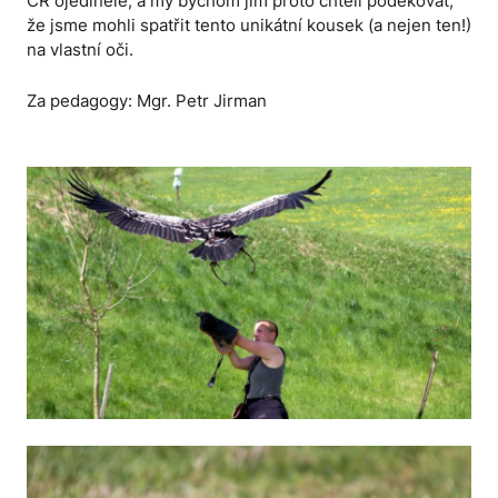
ČR ojedinělé, a my bychom jim proto chtěli poděkovat,
že jsme mohli spatřit tento unikátní kousek (a nejen ten!)
na vlastní oči.
Za pedagogy: Mgr. Petr Jirman