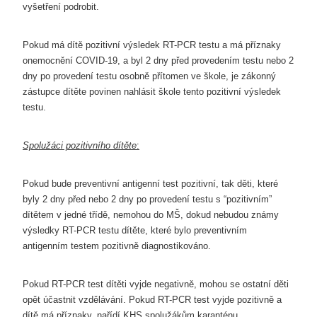
vyšetření podrobit
.
Pokud má dítě
pozitivní výsledek RT-PCR testu
a má příznaky
onemocnění COVID-19, a byl 2 dny před provedením testu nebo 2
dny po provedení testu osobně přítomen ve škole, je zákonný
zástupce dítěte povinen nahlásit škole tento pozitivní výsledek
testu
.
Spolužáci pozitivního dítěte
:
Pokud bude preventivní antigenní test pozitivní, tak děti, které
byly 2 dny před nebo 2 dny po provedení testu s “pozitivním”
dítětem v jedné třídě,
nemohou do MŠ
, dokud nebudou známy
výsledky RT-PCR testu dítěte, které bylo preventivním
antigenním testem pozitivně diagnostikováno.
Pokud RT-PCR test dítěti vyjde negativně, mohou se ostatní děti
opět účastnit vzdělávání
. Pokud RT-PCR test vyjde
pozitivně
a
dítě má příznaky, nařídí KHS spolužákům karanténu.