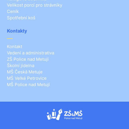
Velikost porcí pro strávníky
Ceník
Spotřební koš
Kontakty
Kontakt
Vedení a administrativa
ZŠ Police nad Metují
Školní jídelna
MŠ Česká Metuje
MŠ Velké Petrovice
MŠ Police nad Metují