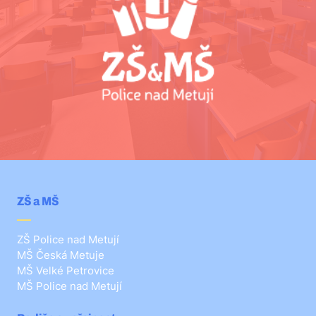
ZŠ a MŠ
ZŠ Police nad Metují
MŠ Česká Metuje
MŠ Velké Petrovice
MŠ Police nad Metují