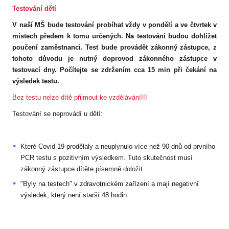
Testování dětí
V naší MŠ bude testování probíhat vždy v pondělí a ve čtvrtek v
místech předem k tomu určených. Na testování budou dohlížet
poučení zaměstnanci. Test bude provádět zákonný zástupce, z
tohoto důvodu je nutný doprovod zákonného zástupce v
testovací dny. Počítejte se zdržením cca 15 min při čekání na
výsledek testu.
Bez testu nelze dítě přijmout ke vzdělávání!!!
Testování se neprovádí u dětí:
Které Covid 19 prodělaly a neuplynulo více než 90 dnů od prvního
PCR testu s pozitivním výsledkem.
Tuto skutečnost musí
zákonný zástupce dítěte písemně doložit.
"Byly na testech" v zdravotnickém zařízení a mají
negativní
výsledek
, který není starší
48 hodin.