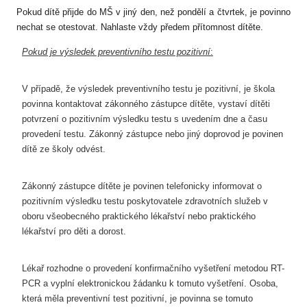
Pokud dítě přijde do MŠ v jiný den, než pondělí a čtvrtek, je povinno
nechat se otestovat.
Nahlaste vždy předem přítomnost dítěte.
Pokud je výsledek preventivního testu pozitivní
:
V případě, že výsledek preventivního testu je pozitivní, je škola
povinna kontaktovat
zákonného zástupce dítěte, vystaví dítěti
potvrzení o pozitivním výsledku
testu s uvedením dne a času
provedení testu.
Zákonný zástupce nebo jiný doprovod je povinen
dítě ze školy odvést.
Zákonný zástupce dítěte je povinen
telefonicky informovat
o
pozitivním výsledku testu poskytovatele zdravotních služeb v
oboru všeobecného praktického lékařství nebo praktického
lékařství pro děti a dorost.
Lékař rozhodne o provedení konfirmačního vyšetření metodou RT-
PCR a vyplní
elektronickou žádanku
k tomuto vyšetření. Osoba,
která měla preventivní test pozitivní, je
povinna se tomuto