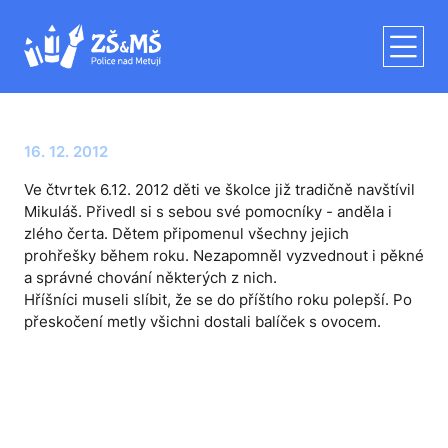
16. 12. 2012
Ve čtvrtek 6.12. 2012 děti ve školce již tradičně navštívil
Mikuláš. Přivedl si s sebou své pomocníky - anděla i
zlého čerta. Dětem připomenul všechny jejich
prohřešky během roku. Nezapomněl vyzvednout i pěkné
a správné chování některých z nich.
Hříšníci museli slíbit, že se do příštího roku polepší. Po
přeskočení metly všichni dostali balíček s ovocem.