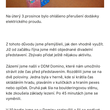
Na úterý 3.prosince bylo ohlášeno přerušení dodávky
elektrického proudu.
Z tohoto důvodu jsme přemýšleli, jak den vhodně využít.
Již od začátku října jsme měli objednané divadelní
představení. Zbývalo přidat ještě nějakou aktivitu.
Zázemí jsme našli v DDM Domino, které nám umožnilo
strávit zde čas před představením. Rozdělili jsme se na
dvě poloviny. Jedna byla v herně, kde si krátila čas
skládáním hradu, plaváním v kuličkách a hraním pexes
nebo opiček. Druhá pak šla na boulderingovou stěnu,
kde zkoušela základy lezení. Po 45 minutách jsme se
vyměnili.
V 10 hodin jsme se v Dominu rozloučili a šli se podívat