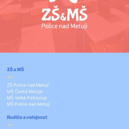
ZŠ a MŠ
ZŠ Police nad Metují
MŠ Česká Metuje
MŠ Velké Petrovice
MŠ Police nad Metují
Rodiče a veřejnost