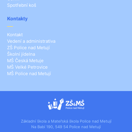
Spotřební koš
Kontakty
Kontakt
Vedení a administrativa
ZŠ Police nad Metují
Školní jídelna
MŠ Česká Metuje
MŠ Velké Petrovice
MŠ Police nad Metují
Základní škola a Mateřská škola Police nad Metují
Na Babí 190, 549 54 Police nad Metují