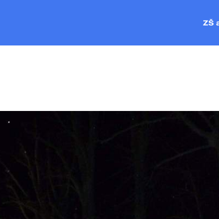
ZŠ 
ZŠ P
MŠ Č
MŠ V
MŠ P