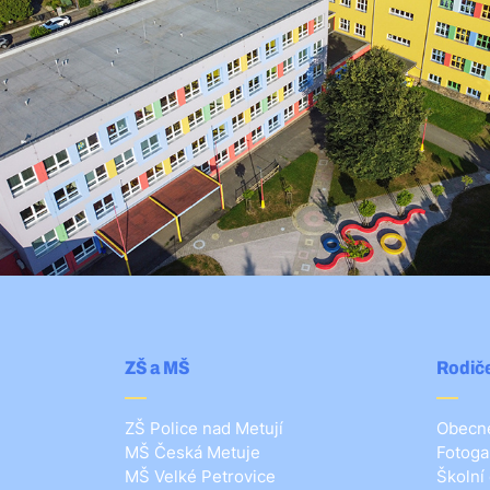
ZŠ a MŠ
Rodiče
ZŠ Police nad Metují
Obecné
MŠ Česká Metuje
Fotoga
MŠ Velké Petrovice
Školní