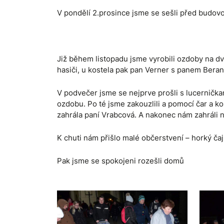
V pondělí 2.prosince jsme se sešli před budovo
Již během listopadu jsme vyrobili ozdoby na d
hasiči, u kostela pak pan Verner s panem Bera
V podvečer jsme se nejprve prošli s lucernička
ozdobu. Po té jsme zakouzlili a pomocí čar a kou
zahrála paní Vrabcová. A nakonec nám zahráli
K chuti nám přišlo malé občerstvení – horký čaj
Pak jsme se spokojeni rozešli domů