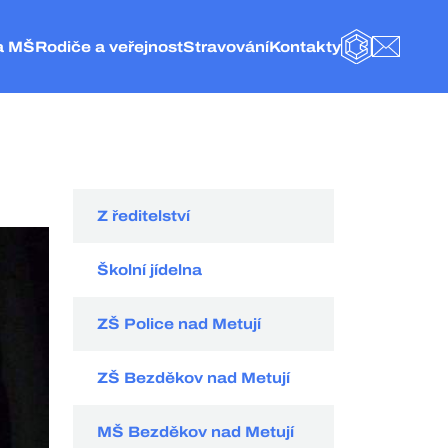
a MŠ
Rodiče a veřejnost
Stravování
Kontakty
BAKALÁŘI
E-MAIL
olice nad Metují
Obecné informace
Základní informace
Kontakt
eská Metuje
Fotogalerie
Jídelníček
Vedení a administrativa
elké Petrovice
Školní družina
Objednání stravy
ZŠ Police nad Metují
olice nad Metují
Naše projekty
Vnitřní řád ŠJ
Školní jídelna
Školská rada
Organizace stravování
MŠ Česká Metuje
Hospodářská činnost
Kategorie strávníků
MŠ Velké Petrovice
Z ředitelství
Externí odkazy
Velikost porcí pro strávníky
MŠ Police nad Metují
Dokumenty
Ceník
Školní jídelna
GDPR
Spotřební koš
ZŠ Police nad Metují
ZŠ Bezděkov nad Metují
MŠ Bezděkov nad Metují