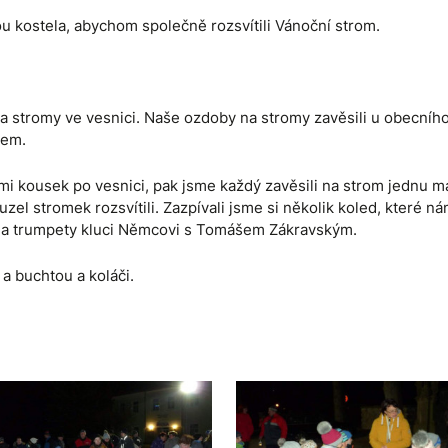
u kostela, abychom společně rozsvítili Vánoční strom.
va stromy ve vesnici. Naše ozdoby na stromy zavěsili u obecníh
nem.
mi kousek po vesnici, pak jsme každý zavěsili na strom jednu m
zel stromek rozsvítili. Zazpívali jsme si několik koled, které n
 na trumpety kluci Němcovi s Tomášem Zákravským.
 a buchtou a koláči.