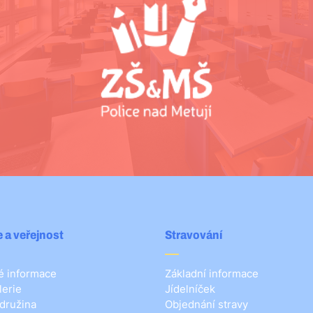
 a veřejnost
Stravování
 informace
Základní informace
lerie
Jídelníček
 družina
Objednání stravy