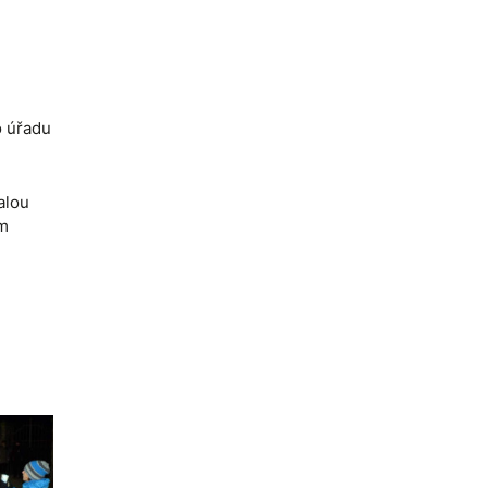
o úřadu
alou
ám