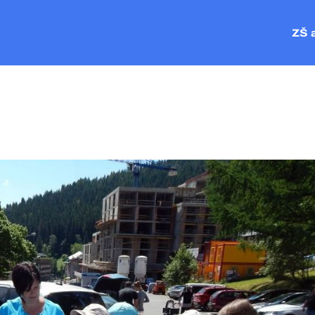
ZŠ 
ZŠ P
MŠ Č
MŠ V
MŠ P