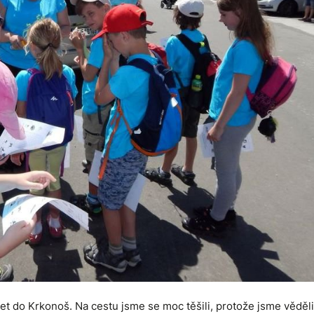
let do Krkonoš. Na cestu jsme se moc těšili, protože jsme věděli