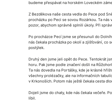
budeme přespávat na horském Loveckém zámečku
Z Bezděkova naše cesta vedla do Pece pod Sně
procházku po Peci se sovou Rozárkou. Ta nás v
pozor, abychom správně splnili úkoly. Při správ
Po procházce Pecí jsme se přesunuli do Dolního
nás čekala procházka po okolí a zjišťování, co s
postýlek.
Druhý den jsme jeli opět do Pece. Tentokrát js
horu. Pak jsme podle značení došli na Růžohorky
Ta nás dovedla na Portášky, kde je krásné hřiš
všechny prolézačky, ale na informačních tabulí
v Krkonoších. Potom nás ještě čekala cesta dl
Dojeli jsme do chaty, kde nás čekala večeře. Po
líbil.