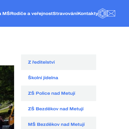
a MŠ
Rodiče a veřejnost
Stravování
Kontakty
BAKALÁŘI
E-MAIL
olice nad Metují
Obecné informace
Základní informace
Kontakt
eská Metuje
Fotogalerie
Jídelníček
Vedení a administrativa
elké Petrovice
Školní družina
Objednání stravy
ZŠ Police nad Metují
olice nad Metují
Naše projekty
Vnitřní řád ŠJ
Školní jídelna
Školská rada
Organizace stravování
MŠ Česká Metuje
Hospodářská činnost
Kategorie strávníků
MŠ Velké Petrovice
Z ředitelství
Externí odkazy
Velikost porcí pro strávníky
MŠ Police nad Metují
Dokumenty
Ceník
Školní jídelna
GDPR
Spotřební koš
ZŠ Police nad Metují
ZŠ Bezděkov nad Metují
MŠ Bezděkov nad Metují