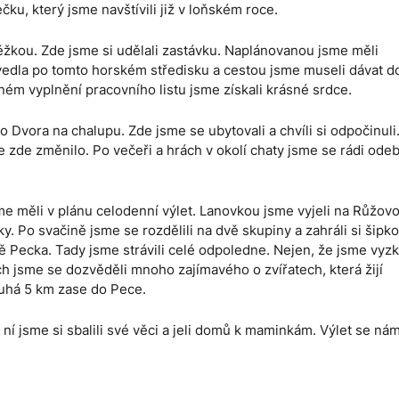
, který jsme navštívili již v loňském roce.
žkou. Zde jsme si udělali zastávku. Naplánovanou jsme měli
edla po tomto horském středisku a cestou jsme museli dávat d
ném vyplnění pracovního listu jsme získali krásné srdce.
 Dvora na chalupu. Zde jsme se ubytovali a chvíli si odpočinuli
e zde změnilo. Po večeři a hrách v okolí chaty jsme se rádi odeb
me měli v plánu celodenní výlet. Lanovkou jsme vyjeli na Růžov
. Po svačině jsme se rozdělili na dvě skupiny a zahráli si šipk
tě Pecka. Tady jsme strávili celé odpoledne. Nejen, že jsme vyz
ch jsme se dozvěděli mnoho zajímavého o zvířatech, která žijí
ouhá 5 km zase do Pece.
 ní jsme si sbalili své věci a jeli domů k maminkám. Výlet se n