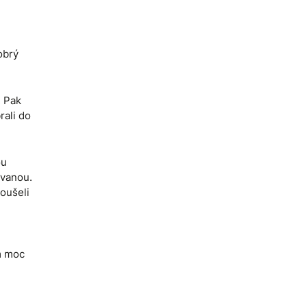
obrý
. Pak
rali do
ou
ovanou.
koušeli
ám moc