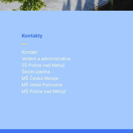
Kontakty
Kontakt
Vedení a administrativa
ZŠ Police nad Metují
Školní jídelna
MŠ Česká Metuje
MŠ Velké Petrovice
MŠ Police nad Metují