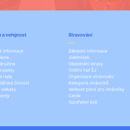
 a veřejnost
Stravování
 informace
Základní informace
lerie
Jídelníček
 družina
Objednání stravy
rojekty
Vnitřní řád ŠJ
á rada
Organizace stravování
ářská činnost
Kategorie strávníků
í odkazy
Velikost porcí pro strávníky
enty
Ceník
Spotřební koš