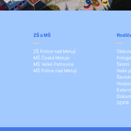
ZŠ a MŠ
Rodiče
ZŠ Police nad Metují
Obecné
MŠ Česká Metuje
Fotoga
MŠ Velké Petrovice
Školní
MŠ Police nad Metují
Naše p
Školsk
Hospod
Extern
Dokum
GDPR