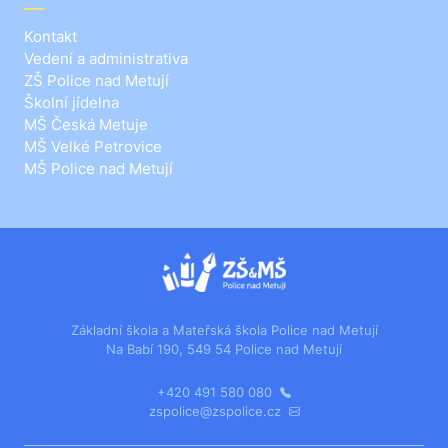
Kontakt
Vedení a administrativa
ZŠ Police nad Metují
Školní jídelna
MŠ Česká Metuje
MŠ Velké Petrovice
MŠ Police nad Metují
Základní škola a Mateřská škola Police nad Metují
Na Babí 190, 549 54 Police nad Metují
+420 491 580 080
zspolice@zspolice.cz