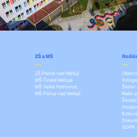
ZŠ a MŠ
Rodiče
ZŠ Police nad Metují
Obecné
MŠ Česká Metuje
Fotoga
MŠ Velké Petrovice
Školní
MŠ Police nad Metují
Naše p
Školsk
Hospod
Extern
Dokum
GDPR