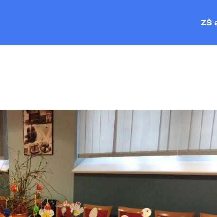
ZŠ 
ZŠ P
MŠ Č
MŠ V
MŠ P