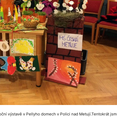
onoční výstavě v Pellyho domech v Polici nad Metují.Tentokrát js