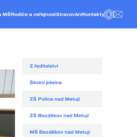
a MŠ
Rodiče a veřejnost
Stravování
Kontakty
BAKALÁŘI
E-MAIL
olice nad Metují
Obecné informace
Základní informace
Kontakt
eská Metuje
Fotogalerie
Jídelníček
Vedení a administrativa
elké Petrovice
Školní družina
Objednání stravy
ZŠ Police nad Metují
olice nad Metují
Naše projekty
Vnitřní řád ŠJ
Školní jídelna
Školská rada
Organizace stravování
MŠ Česká Metuje
Hospodářská činnost
Kategorie strávníků
MŠ Velké Petrovice
Z ředitelství
Externí odkazy
Velikost porcí pro strávníky
MŠ Police nad Metují
Dokumenty
Ceník
Školní jídelna
GDPR
Spotřební koš
ZŠ Police nad Metují
ZŠ Bezděkov nad Metují
MŠ Bezděkov nad Metují