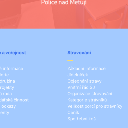
 a veřejnost
Stravování
 informace
Základní informace
lerie
Jídelníček
 družina
Objednání stravy
rojekty
Vnitřní řád ŠJ
á rada
Organizace stravování
ářská činnost
Kategorie strávníků
í odkazy
Velikost porcí pro strávníky
enty
Ceník
Spotřební koš