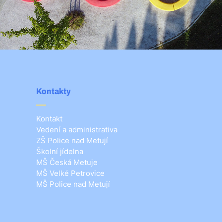
Kontakty
Kontakt
Vedení a administrativa
ZŠ Police nad Metují
Školní jídelna
MŠ Česká Metuje
MŠ Velké Petrovice
MŠ Police nad Metují