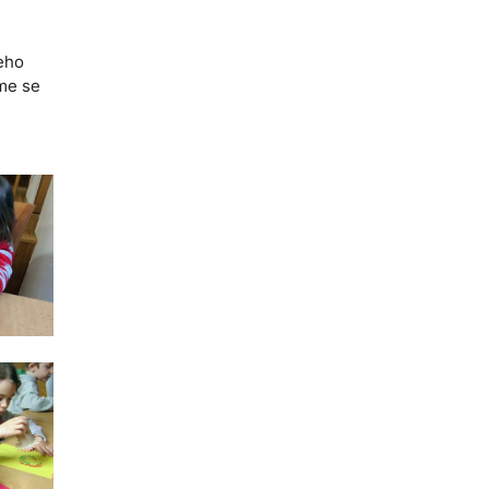
šeho
sme se