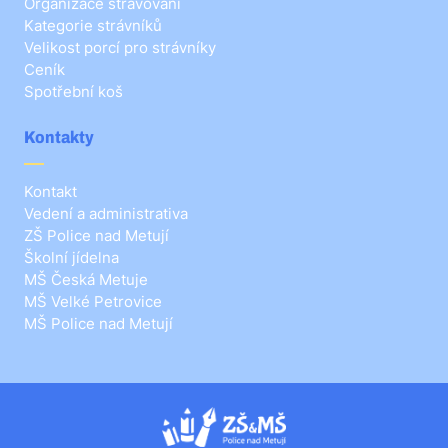
Organizace stravování
Kategorie strávníků
Velikost porcí pro strávníky
Ceník
Spotřební koš
Kontakty
Kontakt
Vedení a administrativa
ZŠ Police nad Metují
Školní jídelna
MŠ Česká Metuje
MŠ Velké Petrovice
MŠ Police nad Metují