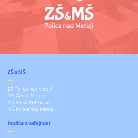
ZŠ a MŠ
ZŠ Police nad Metují
MŠ Česká Metuje
MŠ Velké Petrovice
MŠ Police nad Metují
Rodiče a veřejnost