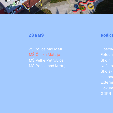
ZŠ a MŠ
Rodiče
ZŠ Police nad Metují
Obecné
MŠ Česká Metuje
Fotoga
MŠ Velké Petrovice
Školní
MŠ Police nad Metují
Naše p
Školsk
Hospod
Extern
Dokum
GDPR