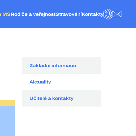
a MŠ
Rodiče a veřejnost
Stravování
Kontakty
BAKALÁŘI
E-MAIL
olice nad Metují
Obecné informace
Základní informace
Kontakt
eská Metuje
Fotogalerie
Jídelníček
Vedení a administrativa
elké Petrovice
Školní družina
Objednání stravy
ZŠ Police nad Metují
olice nad Metují
Naše projekty
Vnitřní řád ŠJ
Školní jídelna
Školská rada
Organizace stravování
MŠ Česká Metuje
Hospodářská činnost
Kategorie strávníků
MŠ Velké Petrovice
Základní informace
Externí odkazy
Velikost porcí pro strávníky
MŠ Police nad Metují
Dokumenty
Ceník
Aktuality
GDPR
Spotřební koš
Učitelé a kontakty