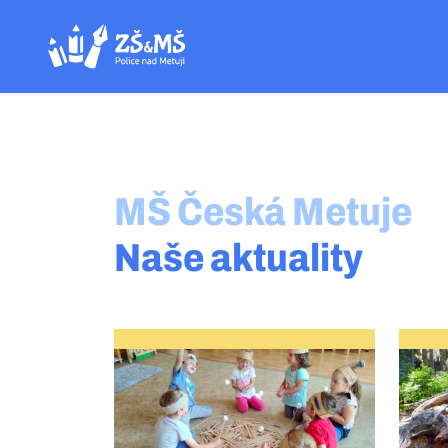
MŠ Česká Metuje
Naše aktuality