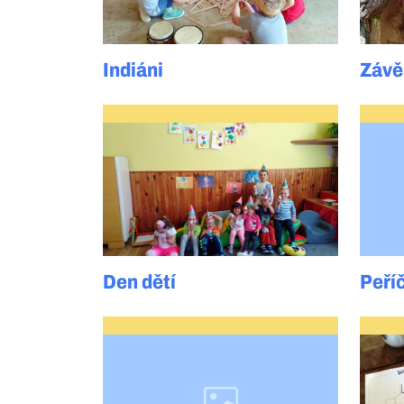
Indiáni
Závě
Den dětí
Peří