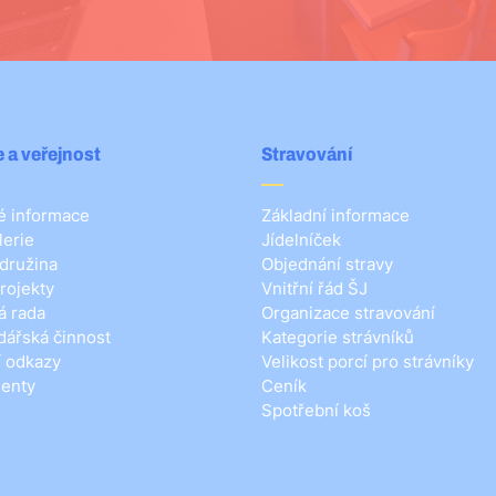
 a veřejnost
Stravování
 informace
Základní informace
lerie
Jídelníček
 družina
Objednání stravy
rojekty
Vnitřní řád ŠJ
á rada
Organizace stravování
ářská činnost
Kategorie strávníků
í odkazy
Velikost porcí pro strávníky
enty
Ceník
Spotřební koš