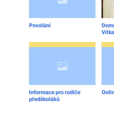
Povolání
Domá
Vítk
Informace pro rodiče
Onli
předškoláků