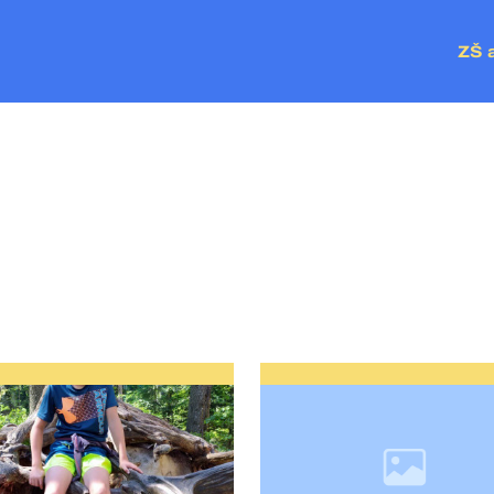
ZŠ 
ZŠ P
MŠ Č
MŠ V
MŠ P