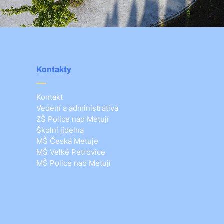
Kontakty
Kontakt
Vedení a administrativa
ZŠ Police nad Metují
Školní jídelna
MŠ Česká Metuje
MŠ Velké Petrovice
MŠ Police nad Metují