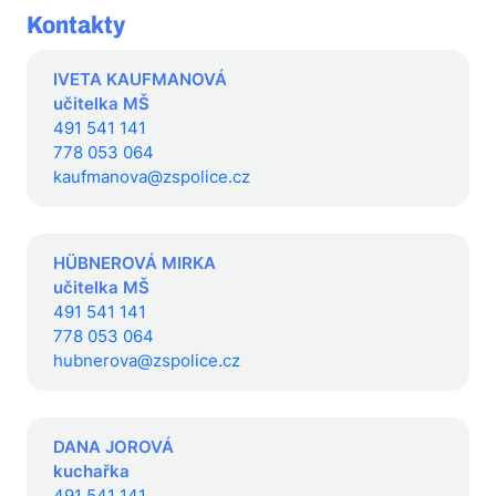
Kontakty
IVETA KAUFMANOVÁ
učitelka MŠ
491 541 141
778 053 064
kaufmanova@zspolice.cz
HÜBNEROVÁ MIRKA
učitelka MŠ
491 541 141
778 053 064
hubnerova@zspolice.cz
DANA JOROVÁ
kuchařka
491 541 141