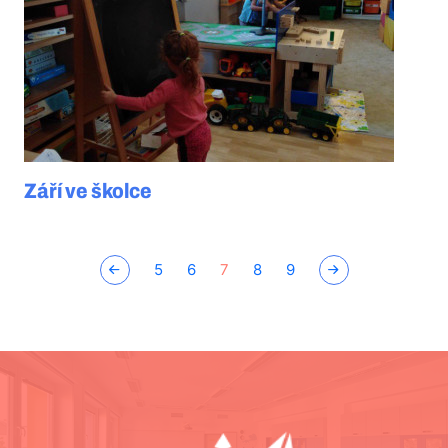
Září ve školce
5
6
7
8
9