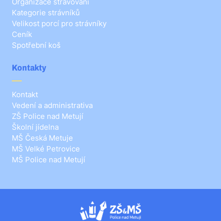
Organizace stravování
Kategorie strávníků
Velikost porcí pro strávníky
Ceník
Spotřební koš
Kontakty
Kontakt
Vedení a administrativa
ZŠ Police nad Metují
Školní jídelna
MŠ Česká Metuje
MŠ Velké Petrovice
MŠ Police nad Metují