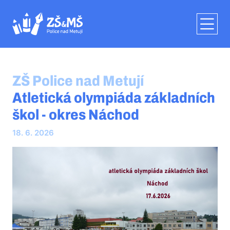
ZŠ Police nad Metují
Atletická olympiáda základních
škol - okres Náchod
18. 6. 2026