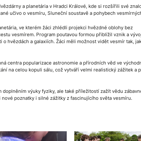
ězdárny a planetária v Hradci Králové, kde si rozšířili své znalo
írané učivo o vesmíru, Sluneční soustavě a pohybech vesmírných
anetária, ve kterém žáci zhlédli projekci hvězdné oblohy bez
 cestu vesmírem. Program poutavou formou přiblížil vznik a vývo
 o hvězdách a galaxiích. Žáci měli možnost vidět vesmír tak, jak
mná centra popularizace astronomie a přírodních věd ve východ
í na celou kopuli sálu, což vytváří velmi realistický zážitek a
doplněním výuky fyziky, ale také příležitostí zažít vědu zábavn
 nové poznatky i silné zážitky z fascinujícího světa vesmíru.