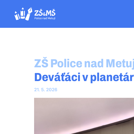
ZŠ Police nad Metuj
Deváťáci v planetár
21. 5. 2026