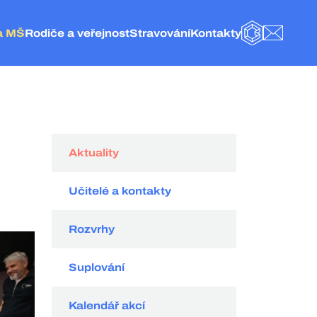
a MŠ
Rodiče a veřejnost
Stravování
Kontakty
BAKALÁŘI
E-MAIL
olice nad Metují
Obecné informace
Základní informace
Kontakt
eská Metuje
Fotogalerie
Jídelníček
Vedení a administrativa
elké Petrovice
Školní družina
Objednání stravy
ZŠ Police nad Metují
olice nad Metují
Naše projekty
Vnitřní řád ŠJ
Školní jídelna
Školská rada
Organizace stravování
MŠ Česká Metuje
Hospodářská činnost
Kategorie strávníků
MŠ Velké Petrovice
Aktuality
Externí odkazy
Velikost porcí pro strávníky
MŠ Police nad Metují
Dokumenty
Ceník
Učitelé a kontakty
GDPR
Spotřební koš
Rozvrhy
Suplování
Kalendář akcí