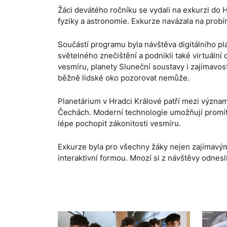
Žáci devátého ročníku se vydali na exkurzi do Hv
fyziky a astronomie. Exkurze navázala na prob
Součástí programu byla návštěva digitálního pl
světelného znečištění a podnikli také virtuální
vesmíru, planety Sluneční soustavy i zajímavosti
běžně lidské oko pozorovat nemůže.
Planetárium v Hradci Králové patří mezi význa
Čechách. Moderní technologie umožňují promítán
lépe pochopit zákonitosti vesmíru.
Exkurze byla pro všechny žáky nejen zajímavým 
interaktivní formou. Mnozí si z návštěvy odnesli