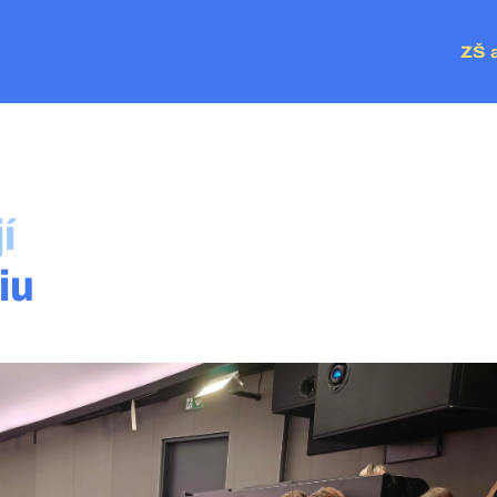
ZŠ 
ZŠ P
MŠ Č
MŠ V
MŠ P
í
iu