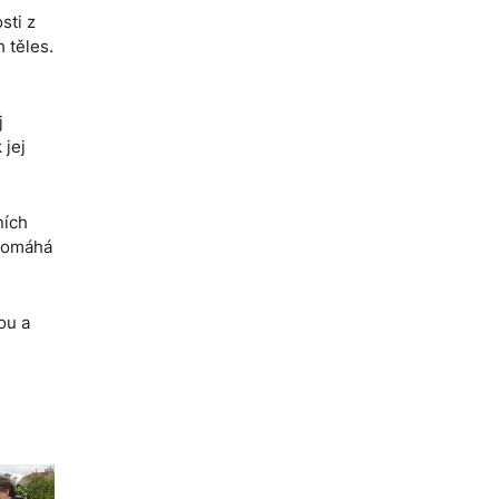
sti z
 těles.
j
 jej
ních
 pomáhá
ou a