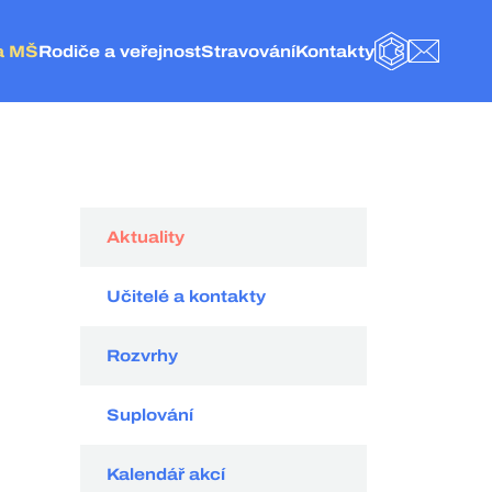
a MŠ
Rodiče a veřejnost
Stravování
Kontakty
BAKALÁŘI
E-MAIL
olice nad Metují
Obecné informace
Základní informace
Kontakt
eská Metuje
Fotogalerie
Jídelníček
Vedení a administrativa
elké Petrovice
Školní družina
Objednání stravy
ZŠ Police nad Metují
olice nad Metují
Naše projekty
Vnitřní řád ŠJ
Školní jídelna
Školská rada
Organizace stravování
MŠ Česká Metuje
Hospodářská činnost
Kategorie strávníků
MŠ Velké Petrovice
Aktuality
Externí odkazy
Velikost porcí pro strávníky
MŠ Police nad Metují
Dokumenty
Ceník
Učitelé a kontakty
GDPR
Spotřební koš
Rozvrhy
Suplování
Kalendář akcí