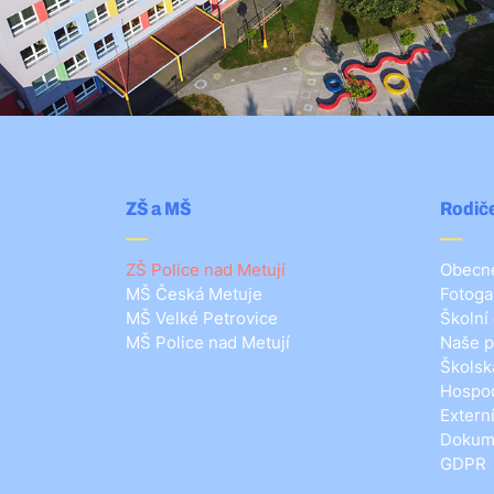
ZŠ a MŠ
Rodiče
ZŠ Police nad Metují
Obecné
MŠ Česká Metuje
Fotoga
MŠ Velké Petrovice
Školní
MŠ Police nad Metují
Naše p
Školsk
Hospod
Extern
Dokum
GDPR