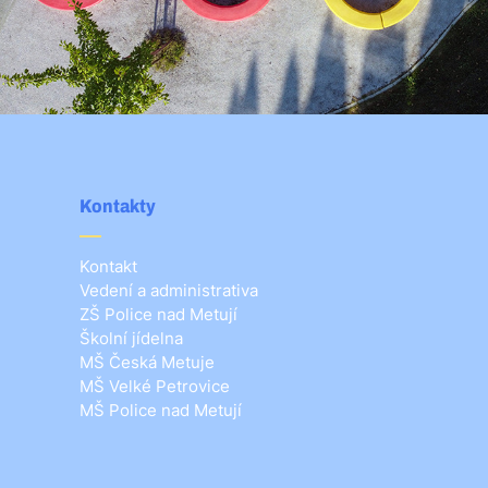
Kontakty
Kontakt
Vedení a administrativa
ZŠ Police nad Metují
Školní jídelna
MŠ Česká Metuje
MŠ Velké Petrovice
MŠ Police nad Metují