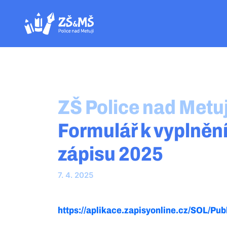
ZŠ Police nad Metuj
Formulář k vyplnění
zápisu 2025
7. 4. 2025
https://aplikace.zapisyonline.cz/SOL/P