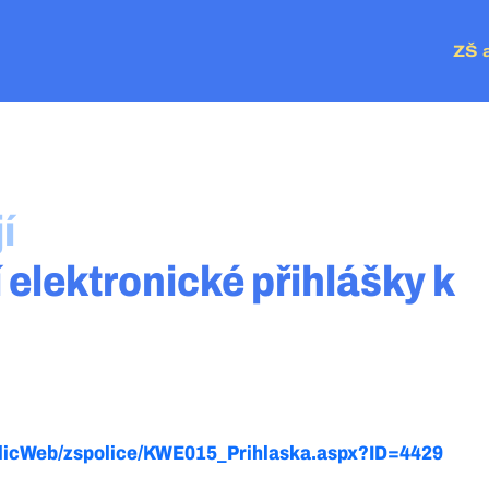
ZŠ 
ZŠ P
MŠ Č
MŠ V
MŠ P
í
 elektronické přihlášky k
ublicWeb/zspolice/KWE015_Prihlaska.aspx?ID=4429