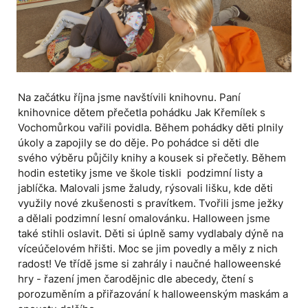
Na začátku října jsme navštívili knihovnu. Paní
knihovnice dětem přečetla pohádku Jak Křemílek s
Vochomůrkou vařili povidla. Během pohádky děti plnily
úkoly a zapojily se do děje. Po pohádce si děti dle
svého výběru půjčily knihy a kousek si přečetly. Během
hodin estetiky jsme ve škole tiskli podzimní listy a
jablíčka. Malovali jsme žaludy, rýsovali lišku, kde děti
využily nové zkušenosti s pravítkem. Tvořili jsme ježky
a dělali podzimní lesní omalovánku. Halloween jsme
také stihli oslavit. Děti si úplně samy vydlabaly dýně na
víceúčelovém hřišti. Moc se jim povedly a měly z nich
radost! Ve třídě jsme si zahrály i naučné halloweenské
hry - řazení jmen čarodějnic dle abecedy, čtení s
porozuměním a přiřazování k halloweenským maskám a