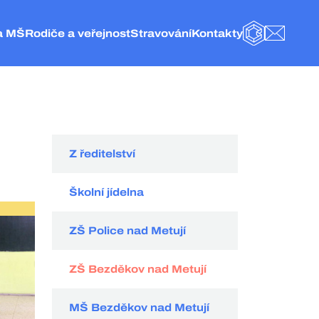
a MŠ
Rodiče a veřejnost
Stravování
Kontakty
BAKALÁŘI
E-MAIL
olice nad Metují
Obecné informace
Základní informace
Kontakt
eská Metuje
Fotogalerie
Jídelníček
Vedení a administrativa
elké Petrovice
Školní družina
Objednání stravy
ZŠ Police nad Metují
olice nad Metují
Naše projekty
Vnitřní řád ŠJ
Školní jídelna
Školská rada
Organizace stravování
MŠ Česká Metuje
Hospodářská činnost
Kategorie strávníků
MŠ Velké Petrovice
Z ředitelství
Externí odkazy
Velikost porcí pro strávníky
MŠ Police nad Metují
Dokumenty
Ceník
Školní jídelna
GDPR
Spotřební koš
ZŠ Police nad Metují
ZŠ Bezděkov nad Metují
MŠ Bezděkov nad Metují