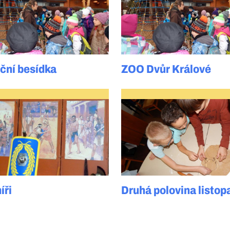
ční besídka
ZOO Dvůr Králové
íři
Druhá polovina listop