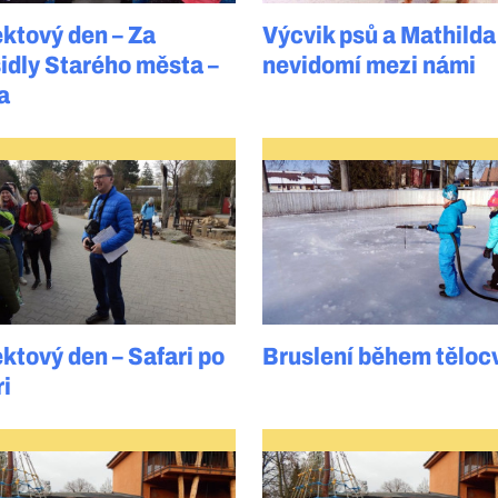
ektový den – Za
Výcvik psů a Mathilda
šidly Starého města –
nevidomí mezi námi
a
ktový den – Safari po
Bruslení během těloc
ri