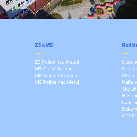
ZŠ a MŠ
Rodiče
ZŠ Police nad Metují
Obecné
MŠ Česká Metuje
Fotoga
MŠ Velké Petrovice
Školní
MŠ Police nad Metují
Naše p
Školsk
Hospod
Extern
Dokum
GDPR