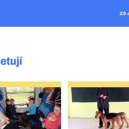
ZŠ 
ZŠ P
MŠ Č
MŠ V
MŠ P
etují