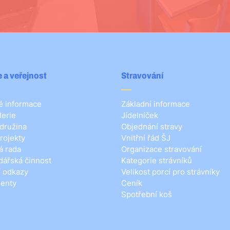
 a veřejnost
Stravování
 informace
Základní informace
lerie
Jídelníček
 družina
Objednání stravy
rojekty
Vnitřní řád ŠJ
á rada
Organizace stravování
ářská činnost
Kategorie strávníků
í odkazy
Velikost porcí pro strávníky
enty
Ceník
Spotřební koš