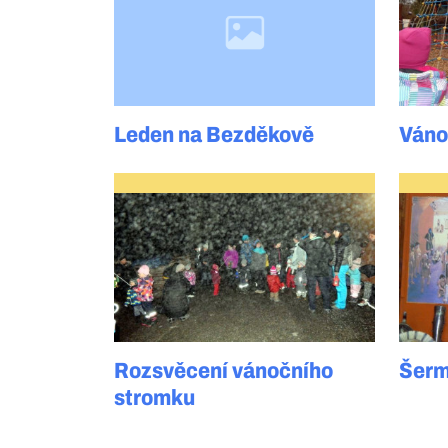
Leden na Bezděkově
Váno
Rozsvěcení vánočního
Šerm
stromku