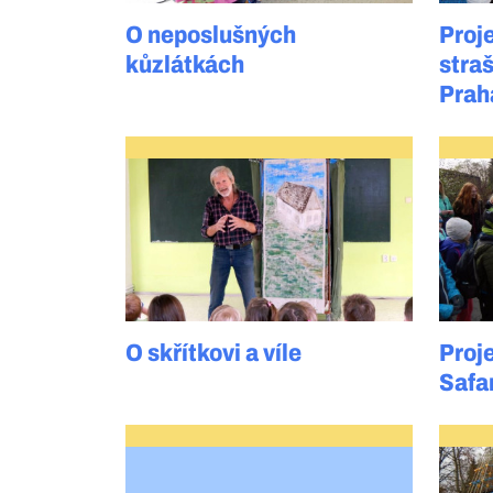
O neposlušných
Proj
kůzlátkách
stra
Prah
O skřítkovi a víle
Proje
Safa