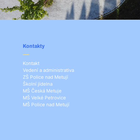
Kontakty
Kontakt
Vedení a administrativa
ZŠ Police nad Metují
Školní jídelna
MŠ Česká Metuje
MŠ Velké Petrovice
MŠ Police nad Metují