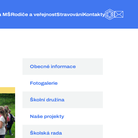
a MŠ
Rodiče a veřejnost
Stravování
Kontakty
BAKALÁŘI
E-MAIL
olice nad Metují
Obecné informace
Základní informace
Kontakt
eská Metuje
Fotogalerie
Jídelníček
Vedení a administrativa
elké Petrovice
Školní družina
Objednání stravy
ZŠ Police nad Metují
olice nad Metují
Naše projekty
Vnitřní řád ŠJ
Školní jídelna
Školská rada
Organizace stravování
MŠ Česká Metuje
Hospodářská činnost
Kategorie strávníků
MŠ Velké Petrovice
Obecné informace
Externí odkazy
Velikost porcí pro strávníky
MŠ Police nad Metují
Dokumenty
Ceník
Fotogalerie
GDPR
Spotřební koš
Školní družina
Naše projekty
Školská rada