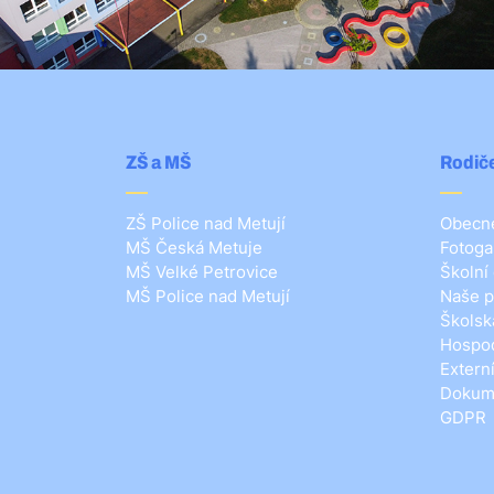
ZŠ a MŠ
Rodiče
ZŠ Police nad Metují
Obecné
MŠ Česká Metuje
Fotoga
MŠ Velké Petrovice
Školní
MŠ Police nad Metují
Naše p
Školsk
Hospod
Extern
Dokum
GDPR