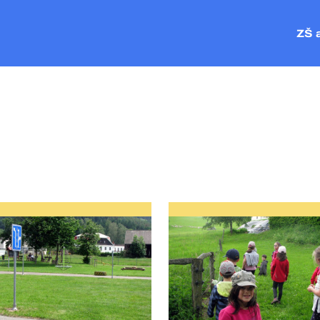
ZŠ 
ZŠ P
MŠ Č
MŠ V
MŠ P