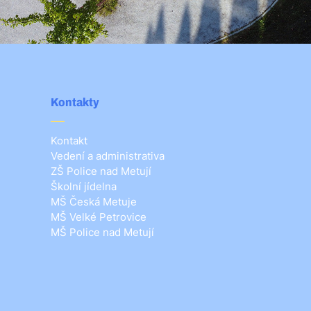
Kontakty
Kontakt
Vedení a administrativa
ZŠ Police nad Metují
Školní jídelna
MŠ Česká Metuje
MŠ Velké Petrovice
MŠ Police nad Metují