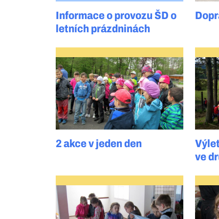
Informace o provozu ŠD o
Dopr
letních prázdninách
2 akce v jeden den
Výle
ve d