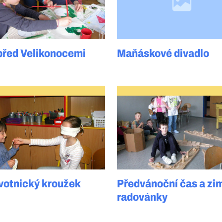
před Velikonocemi
Maňáskové divadlo
votnický kroužek
Předvánoční čas a zi
radovánky