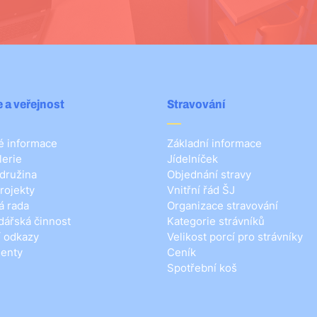
 a veřejnost
Stravování
 informace
Základní informace
lerie
Jídelníček
 družina
Objednání stravy
rojekty
Vnitřní řád ŠJ
á rada
Organizace stravování
ářská činnost
Kategorie strávníků
í odkazy
Velikost porcí pro strávníky
enty
Ceník
Spotřební koš