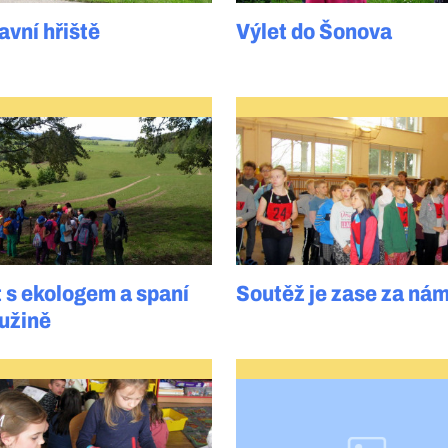
avní hřiště
Výlet do Šonova
t s ekologem a spaní
Soutěž je zase za nám
ružině