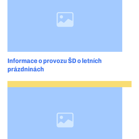
Informace o provozu ŠD o letních
prázdninách