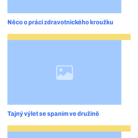
Něco o práci zdravotnického kroužku
Tajný výlet se spaním ve družině