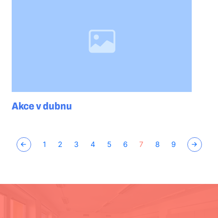
Akce v dubnu
1
2
3
4
5
6
7
8
9