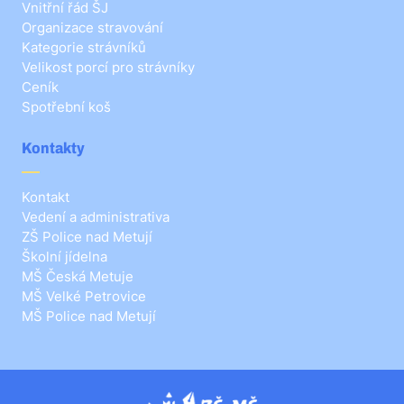
Vnitřní řád ŠJ
Organizace stravování
Kategorie strávníků
Velikost porcí pro strávníky
Ceník
Spotřební koš
Kontakty
Kontakt
Vedení a administrativa
ZŠ Police nad Metují
Školní jídelna
MŠ Česká Metuje
MŠ Velké Petrovice
MŠ Police nad Metují