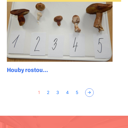
Houby rostou…
1
2
3
4
5