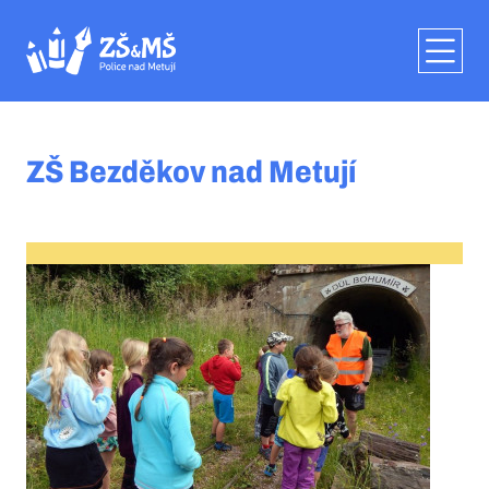
ZŠ Bezděkov nad Metují