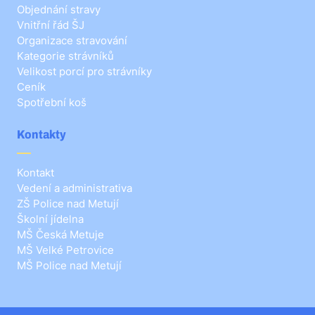
Objednání stravy
Vnitřní řád ŠJ
Organizace stravování
Kategorie strávníků
Velikost porcí pro strávníky
Ceník
Spotřební koš
Kontakty
Kontakt
Vedení a administrativa
ZŠ Police nad Metují
Školní jídelna
MŠ Česká Metuje
MŠ Velké Petrovice
MŠ Police nad Metují