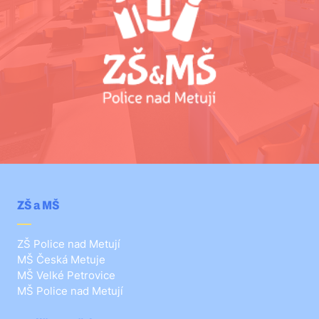
ZŠ a MŠ
ZŠ Police nad Metují
MŠ Česká Metuje
MŠ Velké Petrovice
MŠ Police nad Metují