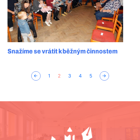
Snažíme se vrátit k běžným činnostem
1
2
3
4
5