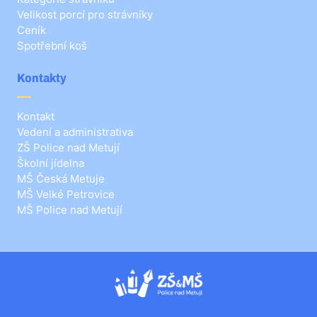
Velikost porcí pro strávníky
Ceník
Spotřební koš
Kontakty
Kontakt
Vedení a administrativa
ZŠ Police nad Metují
Školní jídelna
MŠ Česká Metuje
MŠ Velké Petrovice
MŠ Police nad Metují