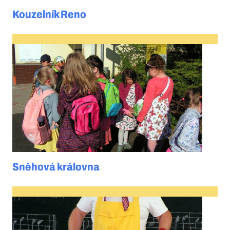
Kouzelník Reno
Sněhová královna