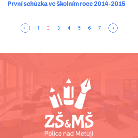
První schůzka ve školním roce 2014-2015
1
2
3
4
5
6
7